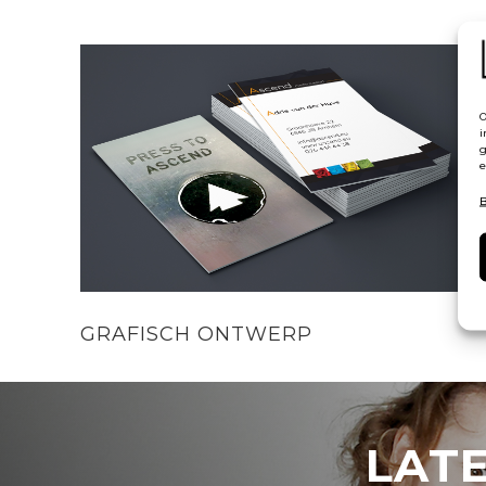
O
i
g
e
B
GRAFISCH ONTWERP
LAT