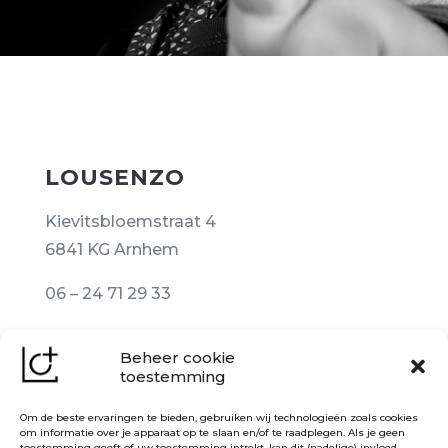
LOUSENZO
Kievitsbloemstraat 4
6841 KG Arnhem
06 – 24 71 29 33
info@lousenzo.nl
Beheer cookie
toestemming
NOG MEER INFO
Om de beste ervaringen te bieden, gebruiken wij technologieën zoals cookies
om informatie over je apparaat op te slaan en/of te raadplegen. Als je geen
BTW
|
NL001851826B82
toestemming geeft of uw toestemming intrekt, kan dit (nadelige) invloed