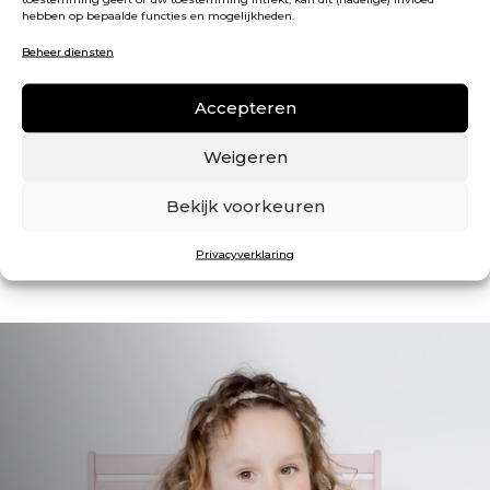
hebben op bepaalde functies en mogelijkheden.
KvK
|
55867685
Beheer diensten
VOORWAARDEN
Accepteren
Algemene voorwaarden
Weigeren
Privacy verklaring
Bekijk voorkeuren
Privacyverklaring